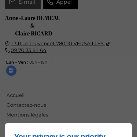
E-mail
Appel
13 Rue Jouvencel,
78000
VERSAILLES
09 70 35 84 64
Lun - Ven :
09h - 19h
Accueil
Contactez-nous
Mentions légales
Plan du site
Your privacy is our priority