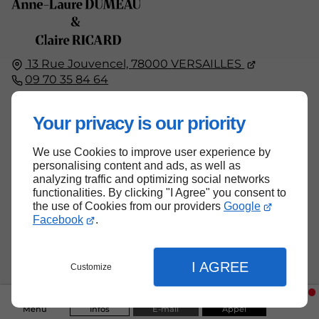
13 Rue Jouvencel,
78000
VERSAILLES
09 70 35 84 64
Lun - Ven :
09h - 19h
Your privacy is our priority
We use Cookies to improve user experience by
personalising content and ads, as well as
analyzing traffic and optimizing social networks
Accueil
functionalities. By clicking "I Agree" you consent to
the use of Cookies from our providers
Google
Contactez-nous
Facebook
.
Mentions légales
Plan du site
I AGREE
Customize
Menu
Infos
E-mail
Appel
Haut de page