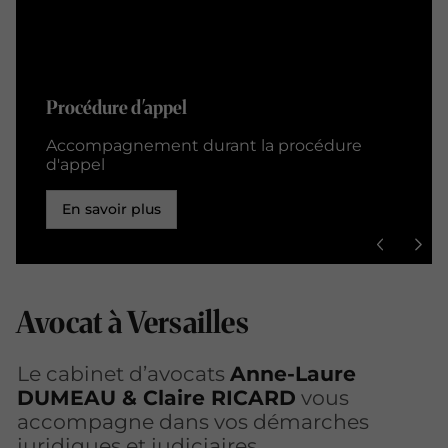
Procédure d'appel
Accompagnement durant la procédure
d'appel
En savoir plus
Avocat à Versailles
Le cabinet d’avocats
Anne-Laure
DUMEAU & Claire RICARD
vous
accompagne dans vos démarches
juridiques
et judiciaires
.