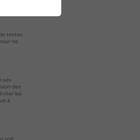
 de
 de textes
 pour ne
e ses
ision des
éviter les
bue à
r soit