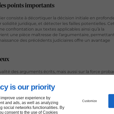
 les points
importants
 consiste à décortiquer la décision initiale en profonde
r solidité juridique, et détecter les failles potentielles. Ce
e confrontation aux textes applicables ainsi qu’à la
vient une pièce maîtresse de l’argumentaire, permettant
aissance des précédents judiciaires offre un avantage
reux
alité des arguments écrits, mais aussi sur la force prob
ents de preuve susceptibles d’éclairer la Cour sur les er
 comprendre des contrats, des correspondances, des rapp
cy is our priority
ur classement et leur présentation doivent obéir à une 
 magistrats. L’objectif est de renforcer l’impact des obser
 improve user experience by
Customize
nt and ads, as well as analyzing
ng social networks functionalities. By
sives
you consent to the use of Cookies