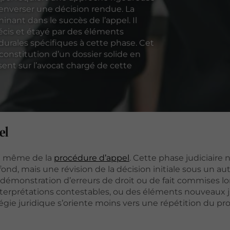
enverser une décision rendue. La
inant dans le succès de l’appel. Il
récis et étayé par des éléments
durales spécifiques à cette phase. Cet
 constitution d’un dossier solide en
sent sur l’avocat chargé de cette
el
re même de la
procédure d’appel
. Cette phase judiciaire 
nd, mais une révision de la décision initiale sous un au
a démonstration d’erreurs de droit ou de fait commises lo
interprétations contestables, ou des éléments nouveaux j
tégie juridique s’oriente moins vers une répétition du p