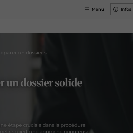
Menu
Infos 
Avocat en appel : préparer un dossier solide et convaincant
r un dossier solide
une étape cruciale dans la procédure
appel requiert une approche rigoureuse