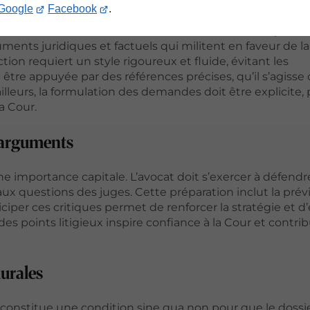
Google
Facebook
.
sentent le cœur du dossier écrit. Elles doivent exposer
ents juridiques et factuels qui militent en faveur de la
tion requiert un style rigoureux et fluide, évitant les
 être appuyée par des références précises, qu’il s’agisse
illeurs, la formulation des demandes doit être explicite,
a Cour.
e-arguments
une importance capitale. L’avocat doit s’exercer à défendr
ux questions des juges. Cette préparation inclut la prév
ciper ces critiques permet de renforcer la stratégie et d’
des points litigieux inspire confiance à la Cour et contri
durales
constitue une condition sine qua non pour que le dossie