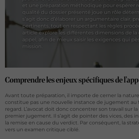
et une préparation méthodique pour espérer r
qualité du dossier présenté joue un rôle déterm
s’agit donc d’élaborer un argumentaire clair, p
pertinents, tout en respectant les règles procé
article explore les différentes dimensions de la
appel, afin de mieux saisir les exigences qui pè
mission.
Comprendre les enjeux spécifiques de l’app
Avant toute préparation, il importe de cerner la natu
constitue pas une nouvelle instance de jugement au fo
regard. L’avocat doit donc concentrer son travail sur l
premier jugement. Il s’agit de pointer des vices, des 
la remise en cause du verdict. Par conséquent, la stra
vers un examen critique ciblé.