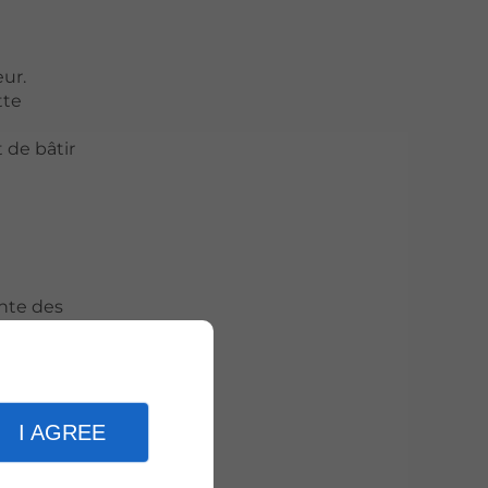
ur.
tte
 de bâtir
ante des
reurs
orts
logique
vations
I AGREE