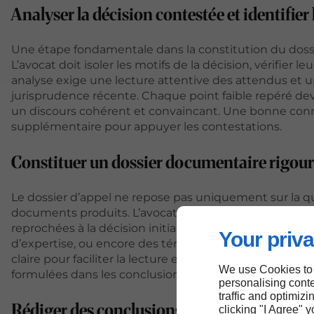
Analyser la décision contestée et identifier
Une étape fondamentale dans la constitution du dossier
L’avocat doit isoler les motifs de la décision, vérifier leu
analyse exige une lecture attentive des attendus et un
jurisprudence récente. Chaque point faible repéré de
un discours cohérent et convaincant. Une bonne conn
supplémentaire pour appuyer les contestations.
Constituer un dossier documentaire rigou
Le dossier d’appel ne repose pas uniquement sur la qu
documents produits. L’avocat doit réunir tous les élém
reprochées à la décision initiale. Ces pièces peuvent
Your priva
d’expertise, ou encore des témoignages consignés. Le
claire pour faciliter la lecture et la compréhension des
We use Cookies to
formulées dans les conclusions.
personalising conte
traffic and optimizi
Rédiger des conclusions précises et persua
clicking "I Agree" 