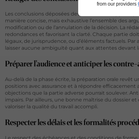
from our providers
Les conclusions déposées devant la Cour d’appel repré
manière concise, mais exhaustive l’ensemble des argum
modification ou de l’annulation de la décision. La rédac
redondances et favorisant la clarté. Chaque partie doit
légaux, de jurisprudence, ou d’éléments factuels. Par a
laisser aucune ambiguïté quant aux attentes devant l
Préparer l’audience et anticiper les contr
Au-delà de la phase écrite, la préparation orale revêt 
positions avec assurance et à répondre efficacement a
objections que la partie adverse pourrait soulever. Anti
impairs. Par ailleurs, une bonne maîtrise du dossier et 
valoriser la qualité du travail accompli.
Respecter les délais et les formalités procé
Le respect des échéances et des conditions de forme 