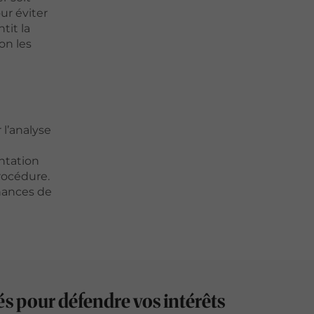
ur éviter
tit la
on les
 l’analyse
ntation
procédure.
chances de
és pour défendre vos intérêts