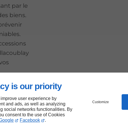
ant par le
des biens.
prévenir
miables.
ccessions
illacoublay
vos
cy is our priority
our
 improve user experience by
Customize
nt and ads, as well as analyzing
ng social networks functionalities. By
tion à
you consent to the use of Cookies
Google
Facebook
.