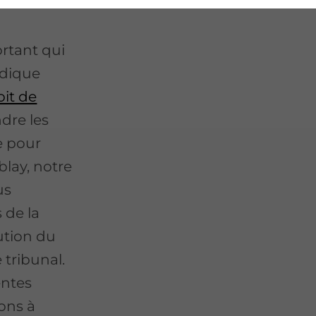
ortant qui
idique
it de
dre les
e pour
blay, notre
us
 de la
ution du
 tribunal.
entes
ons à