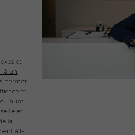
exes et
r à un
s permet
ficace et
ne-Laure
ille et
de la
ment à la