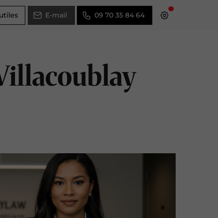
utiles
E-mail
09 70 35 84 64
-Villacoublay