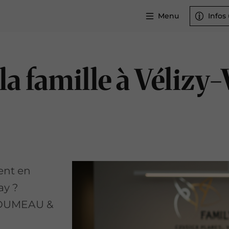
Menu
Infos 
 la famille à Vélizy
ent en
ay ?
re DUMEAU &