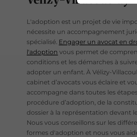
L'adoption est un projet de vie imp
nécessite un accompagnement jur
spécialisé.
Engager un avocat en dro
l'adoption
vous permet de compren
conditions et les démarches à suivr
adopter un enfant. À Vélizy-Villacou
cabinet d’avocats vous éclaire et vo
accompagne dans toutes les étapes
procédure d’adoption, de la constit
dossier à la représentation devant le
Nous vous conseillons sur les différ
formes d'adoption et nous vous aid